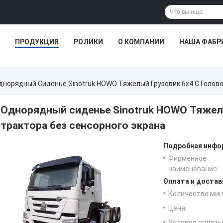
ПРОДУКЦИЯ
РОЛИКИ
О КОМПАНИИ
НАША ФАБР
днорядный Сиденье Sinotruk HOWO Тяжелый Грузовик 6x4 С Голово
Однорядный сиденье Sinotruk HOWO Тяжелы
трактора без сенсорного экрана
Подробная инфор
Фирменное
наименование:
Оплата и достав
Количество мин 
Цена:
Условия оплаты