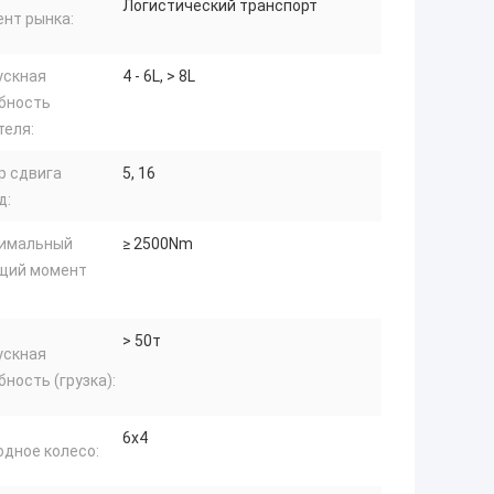
Логистический транспорт
ент рынка:
ускная
4 - 6L, > 8L
бность
теля:
р сдвига
5, 16
д:
имальный
≥ 2500Nm
щий момент
> 50т
ускная
ность (грузка):
6х4
одное колесо: