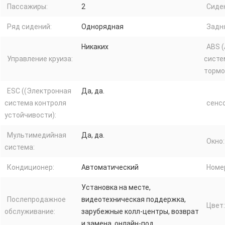
Пассажиры:
2
Сиде
Ряд сидений:
Однорядная
Задн
Никаких
ABS (
Управление круиза:
систе
тормо
ESC ((Электронная
Да, да.
система контроля
сенс
устойчивости):
Мультимедийная
Да, да.
Окно:
система:
Кондиционер:
Автоматический
Номе
Установка на месте,
Послепродажное
видеотехническая поддержка,
Цвет:
обслуживание:
зарубежные колл-центры, возврат
и замена, онлайн-под