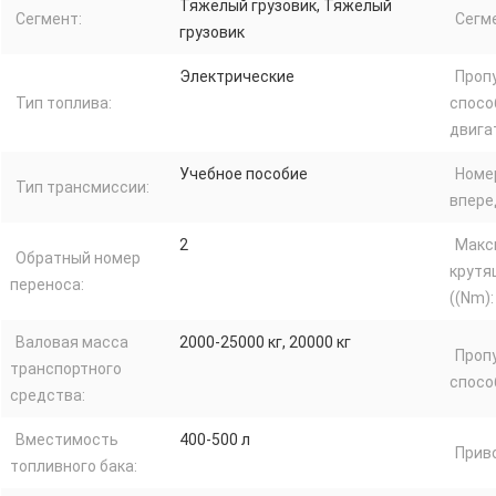
Тяжелый грузовик, Тяжелый
Сегмент:
Сегм
грузовик
Электрические
Проп
Тип топлива:
спосо
двига
Учебное пособие
Номе
Тип трансмиссии:
впере
2
Макс
Обратный номер
крутя
переноса:
((Nm):
Валовая масса
2000-25000 кг, 20000 кг
Проп
транспортного
способ
средства:
Вместимость
400-500 л
Прив
топливного бака: