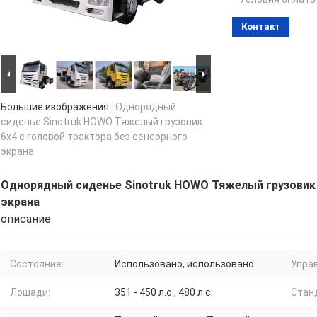
Контакт
Большие изображения :
Однорядный
сиденье Sinotruk HOWO Тяжелый грузовик
6x4 с головой трактора без сенсорного
экрана
Однорядный сиденье Sinotruk HOWO Тяжелый грузовик 
экрана
описание
Состояние:
Использовано, использовано
Упра
Лошади:
351 - 450 л.с., 480 л.с.
Стан