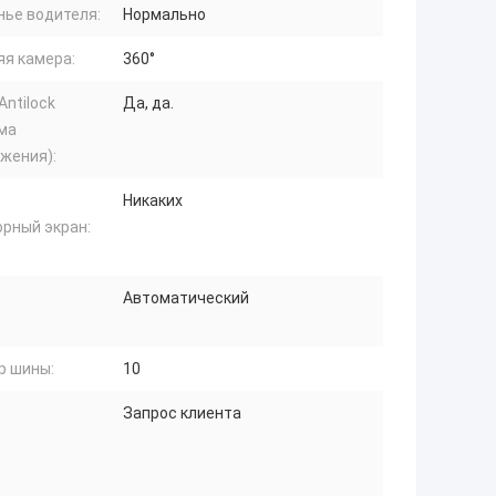
нье водителя:
Нормально
яя камера:
360°
Antilock
Да, да.
ма
жения):
Никаких
орный экран:
Автоматический
р шины:
10
Запрос клиента