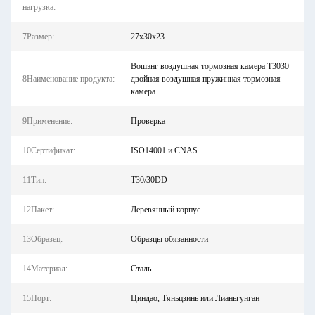
нагрузка:
7Размер:
27х30х23
Вошэнг воздушная тормозная камера T3030
8Наименование продукта:
двойная воздушная пружинная тормозная
камера
9Применение:
Проверка
10Сертификат:
ISO14001 и CNAS
11Тип:
T30/30DD
12Пакет:
Деревянный корпус
13Образец:
Образцы обязанности
14Материал:
Сталь
15Порт:
Циндао, Тяньцзинь или Лианьгунган