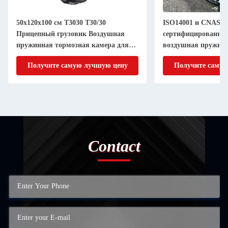
20x100 см T3030 T30/30
ISO14001 и CNAS
епный грузовик Воздушная
сертифицированный T3030 д
инная тормозная камера для
воздушная пружина воздушн
лых грузовиков
тормозная камера для
олучите самую лучшую цену
Получите самую лучшую 
производительности
Contact