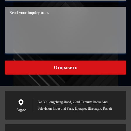
Отправить
No 39 Longcheng Road, 22nd Century Radio And
Television Industrial Park, Циндао, Шаньдун, Китай
Адрес