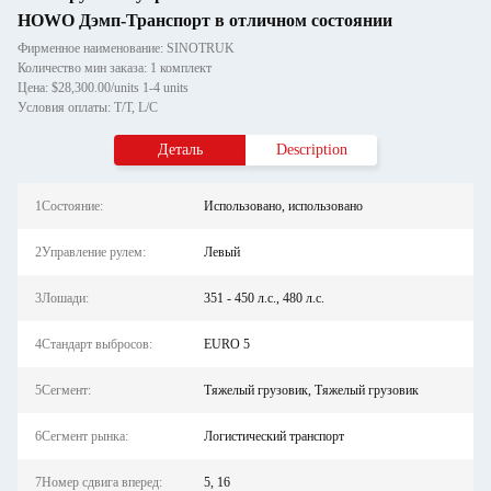
HOWO Дэмп-Транспорт в отличном состоянии
Фирменное наименование: SINOTRUK
Количество мин заказа: 1 комплект
Цена: $28,300.00/units 1-4 units
Условия оплаты: T/T, L/C
Деталь
Description
1Состояние:
Использовано, использовано
2Управление рулем:
Левый
3Лошади:
351 - 450 л.с., 480 л.с.
4Стандарт выбросов:
EURO 5
5Сегмент:
Тяжелый грузовик, Тяжелый грузовик
6Сегмент рынка:
Логистический транспорт
7Номер сдвига вперед:
5, 16