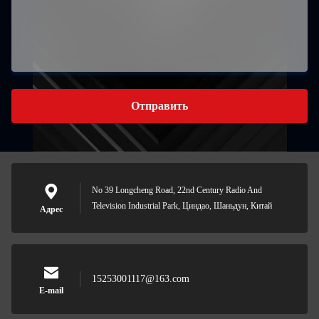
Отправить
No 39 Longcheng Road, 22nd Century Radio And
Television Industrial Park, Циндао, Шаньдун, Китай
Адрес
15253001117@163.com
E-mail