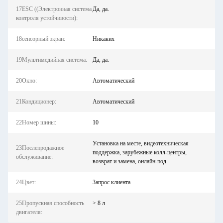
17ESC ((Электронная система
Да, да.
контроля устойчивости):
18сенсорный экран:
Никаких
19Мультимедийная система:
Да, да.
20Окно:
Автоматический
21Кондиционер:
Автоматический
22Номер шины:
10
Установка на месте, видеотехническая
23Послепродажное
поддержка, зарубежные колл-центры,
обслуживание:
возврат и замена, онлайн-под
24Цвет:
Запрос клиента
25Пропускная способность
> 8 л
двигателя: