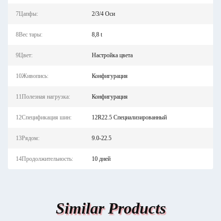
7Цапфы:
2/3/4 Оси
8Вес тары:
8,8 t
9Цвет:
Настройка цвета
10Живопись:
Конфигурация
11Полезная нагрузка:
Конфигурация
12Спецификация шин:
12R22.5 Специализированный
13Рядом:
9.0-22.5
14Продолжительность:
10 дней
Similar Products